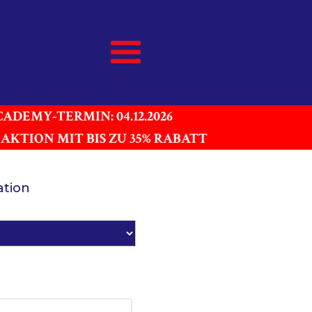
ADEMY-TERMIN: 04.12.2026
AKTION MIT BIS ZU 35% RABATT
ation